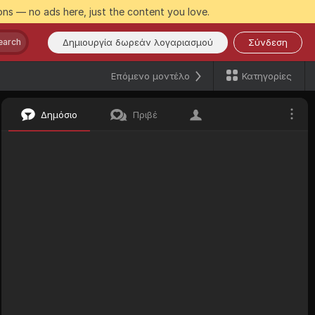
ns — no ads here, just the content you love.
Δημιουργία δωρεάν λογαριασμού
Σύνδεση
earch
Κατηγορίες
Επόμενο μοντέλο
Δημόσιο
Πριβέ