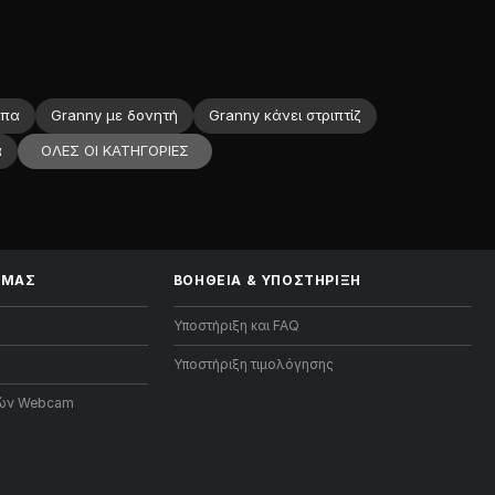
ίπα
Granny με δονητή
Granny κάνει στριπτίζ
ΟΛΕΣ ΟΙ ΚΑΤΗΓΟΡΙΕΣ
ά
 ΜΑΣ
ΒΟΉΘΕΙΑ
&
ΥΠΟΣΤΉΡΙΞΗ
Υποστήριξη και FAQ
Υποστήριξη τιμολόγησης
ών Webcam