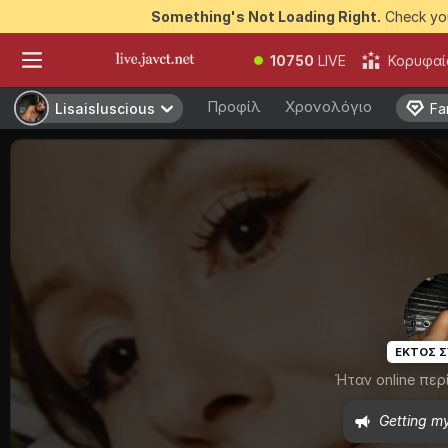
Something's Not Loading Right.
Check you
10750
LIVE
Κορυφαί
Προφίλ
Χρονολόγιο
Lisaisluscious
Lisaisluscious
Fa
Fa
ΕΚΤΟΣ 
Ήταν online περ
Getting m