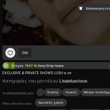
Ειδοποίηση ότα
34k
Στόχος:
1597 tk
Sexy Strip tease
EXCLUSIVE &
PRIVATE
SHOWS
LUSH
is
on
Κατηγορίες του μοντέλου
Lisaisluscious
Granny
Λευκός
Μέτριο ανάστημ
Οι ιδιαιτερότητές μου:
Ερωτικός χoρός
Κάνω στα σόου μου: