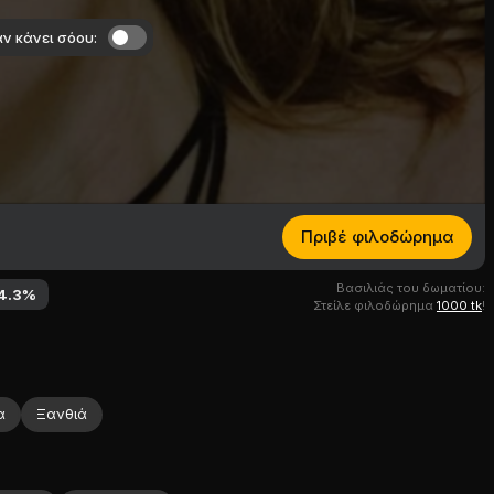
ν κάνει σόου:
Πριβέ φιλοδώρημα
Βασιλιάς του δωματίου:
4.3
%
Στείλε φιλοδώρημα
1000 tk
!
α
Ξανθιά