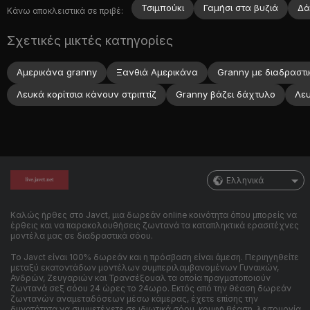
Τσιμπούκι
Γαμήσι στα βυζιά
Δά
Κάνω αποκλειστικά σε πριβέ:
Σχετικές μικτές κατηγορίες
Αμερικάνα granny
Ξανθιά Αμερικάνα
Granny με διαδραστι
Λευκά κορίτσια κάνουν στριπτίζ
Granny βάζει δάχτυλο
Λευ
Ελληνικά
Καλώς ήρθες στο Javct, μια δωρεάν online κοινότητα όπου μπορείς να
έρθεις και να παρακολουθήσεις ζωντανά τα καταπληκτικά ερασιτέχνες
μοντέλα μας σε διαδραστικά σόου.
Το Javct είναι 100% δωρεάν και η πρόσβαση είναι άμεση. Περιηγηθείτε
μεταξύ εκατοντάδων μοντέλων συμπεριλαμβανομένων Γυναικών,
Ανδρών, Ζευγαριών και Τρανσέξουαλ τα οποία πραγματοποιούν
ζωντανά σεξ σόου 24 ώρες το 24ωρο. Εκτός από την θέαση δωρεάν
ζωντανών αναμεταδόσεων μέσω κάμερας, έχετε επίσης την
δυνατότητα να συμμετέχετε σε ιδιωτικά σόου, κρυφή θέαση, λειτουργία