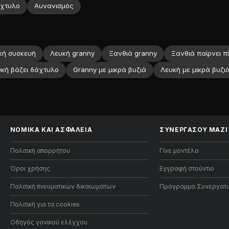
χτυλο
Αυνανισμός
κή συσκευή
Λευκή granny
Ξανθιά granny
Ξανθιά παίρνει π
κή βάζει δάχτυλο
Granny με μικρά βυζιά
Λευκή με μικρά βυζι
ΝΟΜΙΚΑ ΚΑΙ ΑΣΦΑΛΕΙΑ
ΣΥΝΕΡΓΑΣΟΥ ΜΑΖΙ
Πολιτική απορρήτου
Γίνε μοντέλο
Όροι χρήσης
Εγγραφή στούντιο
Πολιτική πνευματικών δικαιωμάτων
Πρόγραμμα Συνεργατ
Πολιτική για τα cookies
Οδηγός γονικού ελέγχου